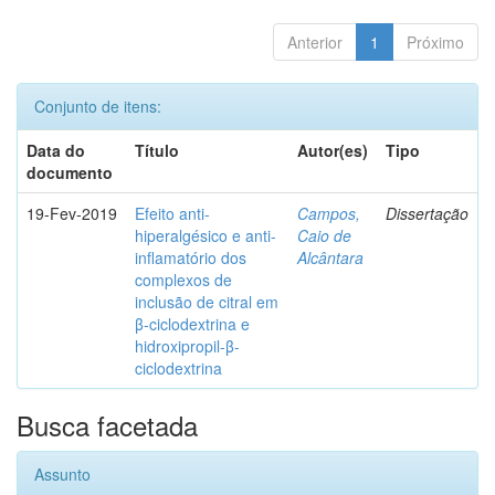
Anterior
1
Próximo
Conjunto de itens:
Data do
Título
Autor(es)
Tipo
documento
19-Fev-2019
Efeito anti-
Campos,
Dissertação
hiperalgésico e anti-
Caio de
inflamatório dos
Alcântara
complexos de
inclusão de citral em
β-ciclodextrina e
hidroxipropil-β-
ciclodextrina
Busca facetada
Assunto