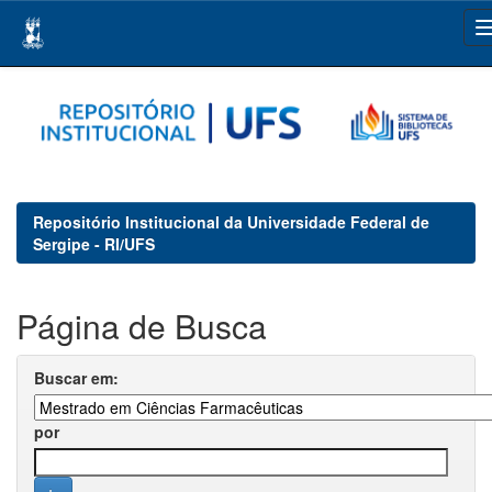
Skip
navigation
Repositório Institucional da Universidade Federal de
Sergipe - RI/UFS
Página de Busca
Buscar em:
por