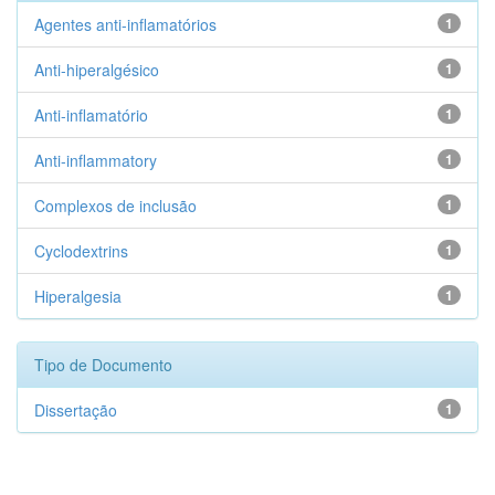
Agentes anti-inflamatórios
1
Anti-hiperalgésico
1
Anti-inflamatório
1
Anti-inflammatory
1
Complexos de inclusão
1
Cyclodextrins
1
Hiperalgesia
1
Tipo de Documento
Dissertação
1