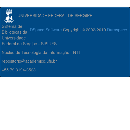
UNIVERSIDADE FEDERAL DE SERGIPE
Sistema de
DSpace Software
Copyright © 2002-2010
Duraspace
Bibliotecas da
Universidade
Federal de Sergipe - SIBIUFS
Núcleo de Tecnologia da Informação - NTI
repositorio@academico.ufs.br
+55 79 3194-6528