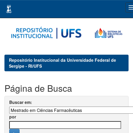
Skip
navigation
Repositório Institucional da Universidade Federal de
Sergipe - RI/UFS
Página de Busca
Buscar em:
por