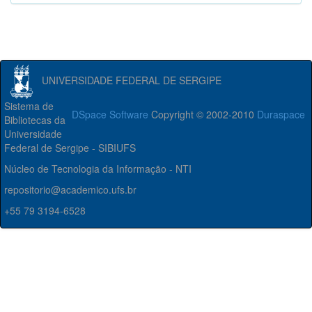
UNIVERSIDADE FEDERAL DE SERGIPE
Sistema de
DSpace Software
Copyright © 2002-2010
Duraspace
Bibliotecas da
Universidade
Federal de Sergipe - SIBIUFS
Núcleo de Tecnologia da Informação - NTI
repositorio@academico.ufs.br
+55 79 3194-6528