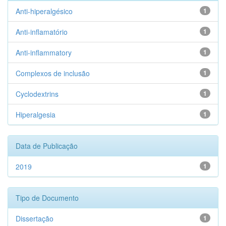
Anti-hiperalgésico
1
Anti-inflamatório
1
Anti-inflammatory
1
Complexos de inclusão
1
Cyclodextrins
1
Hiperalgesia
1
Data de Publicação
2019
1
Tipo de Documento
Dissertação
1