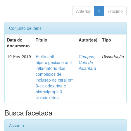
Anterior
1
Próximo
Conjunto de itens:
Data do
Título
Autor(es)
Tipo
documento
19-Fev-2019
Efeito anti-
Campos,
Dissertação
hiperalgésico e anti-
Caio de
inflamatório dos
Alcântara
complexos de
inclusão de citral em
β-ciclodextrina e
hidroxipropil-β-
ciclodextrina
Busca facetada
Assunto