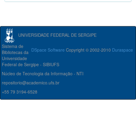
UNIVERSIDADE FEDERAL DE SERGIPE
Sistema de
DSpace Software
Copyright © 2002-2010
Duraspace
Bibliotecas da
Universidade
Federal de Sergipe - SIBIUFS
Núcleo de Tecnologia da Informação - NTI
repositorio@academico.ufs.br
+55 79 3194-6528