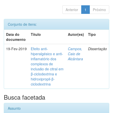
Anterior
1
Próximo
Conjunto de itens:
Data do
Título
Autor(es)
Tipo
documento
19-Fev-2019
Efeito anti-
Campos,
Dissertação
hiperalgésico e anti-
Caio de
inflamatório dos
Alcântara
complexos de
inclusão de citral em
β-ciclodextrina e
hidroxipropil-β-
ciclodextrina
Busca facetada
Assunto