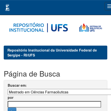
Skip
navigation
Repositório Institucional da Universidade Federal de
Sergipe - RI/UFS
Página de Busca
Buscar em:
por