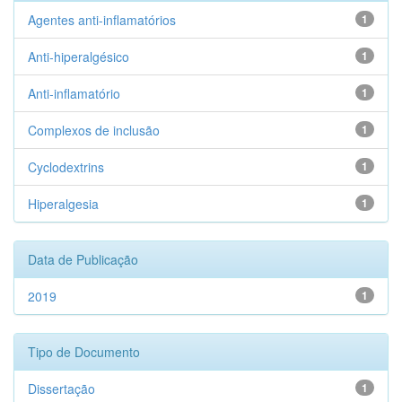
Agentes anti-inflamatórios
1
Anti-hiperalgésico
1
Anti-inflamatório
1
Complexos de inclusão
1
Cyclodextrins
1
Hiperalgesia
1
Data de Publicação
2019
1
Tipo de Documento
Dissertação
1