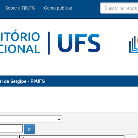
Sobre o RIUFS
Como publicar
al de Sergipe - RI/UFS