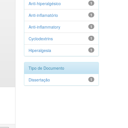
Anti-hiperalgésico
1
Anti-inflamatório
1
Anti-inflammatory
1
Cyclodextrins
1
Hiperalgesia
1
Tipo de Documento
Dissertação
1