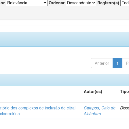
por
Ordenar
Registro(s)
Anterior
1
P
Autor(es)
Tip
matório dos complexos de inclusão de citral
Campos, Caio de
Diss
iclodextrina
Alcântara