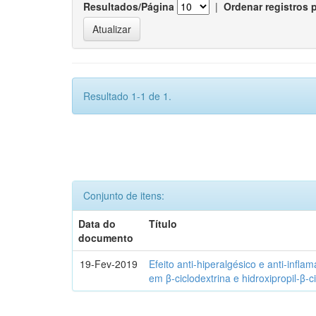
Resultados/Página
|
Ordenar registros 
Resultado 1-1 de 1.
Conjunto de itens:
Data do
Título
documento
19-Fev-2019
Efeito anti-hiperalgésico e anti-infla
em β-ciclodextrina e hidroxipropil-β-c