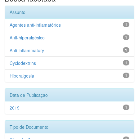
Assunto
Agentes anti-inflamatórios
1
Anti-hiperalgésico
1
Anti-inflammatory
1
Cyclodextrins
1
Hiperalgesia
1
Data de Publicação
2019
1
Tipo de Documento