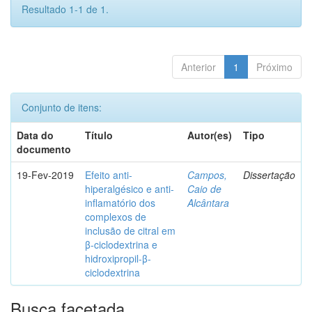
Resultado 1-1 de 1.
Anterior
1
Próximo
Conjunto de itens:
Data do
Título
Autor(es)
Tipo
documento
19-Fev-2019
Efeito anti-
Campos,
Dissertação
hiperalgésico e anti-
Caio de
inflamatório dos
Alcântara
complexos de
inclusão de citral em
β-ciclodextrina e
hidroxipropil-β-
ciclodextrina
Busca facetada