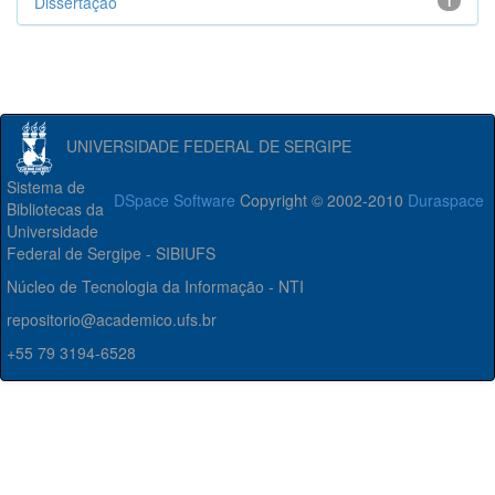
Dissertação
1
UNIVERSIDADE FEDERAL DE SERGIPE
Sistema de
DSpace Software
Copyright © 2002-2010
Duraspace
Bibliotecas da
Universidade
Federal de Sergipe - SIBIUFS
Núcleo de Tecnologia da Informação - NTI
repositorio@academico.ufs.br
+55 79 3194-6528