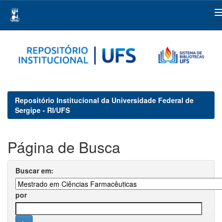
Skip
navigation
Repositório Institucional da Universidade Federal de
Sergipe - RI/UFS
Página de Busca
Buscar em:
por