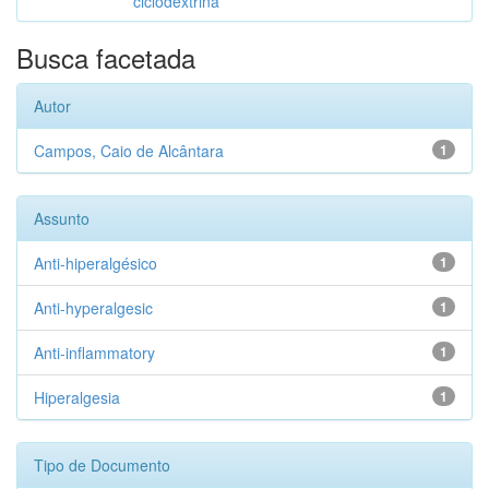
ciclodextrina
Busca facetada
Autor
Campos, Caio de Alcântara
1
Assunto
Anti-hiperalgésico
1
Anti-hyperalgesic
1
Anti-inflammatory
1
Hiperalgesia
1
Tipo de Documento