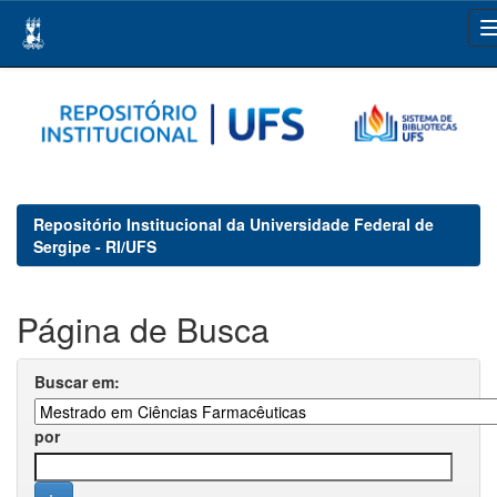
Skip
navigation
Repositório Institucional da Universidade Federal de
Sergipe - RI/UFS
Página de Busca
Buscar em:
por