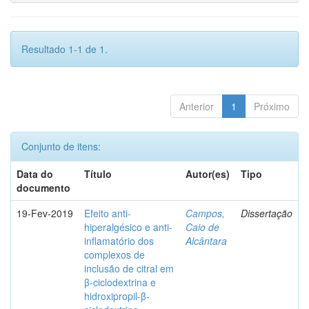
Resultado 1-1 de 1.
Anterior
1
Próximo
Conjunto de itens:
Data do
Título
Autor(es)
Tipo
documento
19-Fev-2019
Efeito anti-
Campos,
Dissertação
hiperalgésico e anti-
Caio de
inflamatório dos
Alcântara
complexos de
inclusão de citral em
β-ciclodextrina e
hidroxipropil-β-