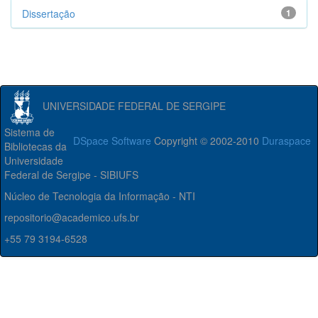
Dissertação
1
UNIVERSIDADE FEDERAL DE SERGIPE
Sistema de
DSpace Software
Copyright © 2002-2010
Duraspace
Bibliotecas da
Universidade
Federal de Sergipe - SIBIUFS
Núcleo de Tecnologia da Informação - NTI
repositorio@academico.ufs.br
+55 79 3194-6528