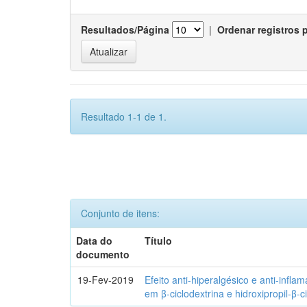
Resultados/Página
|
Ordenar registros 
Resultado 1-1 de 1.
Conjunto de itens:
Data do
Título
documento
19-Fev-2019
Efeito anti-hiperalgésico e anti-infla
em β-ciclodextrina e hidroxipropil-β-c