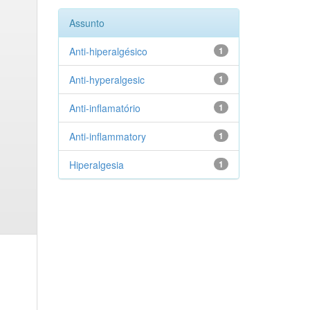
Assunto
Anti-hiperalgésico
1
Anti-hyperalgesic
1
Anti-inflamatório
1
Anti-inflammatory
1
Hiperalgesia
1