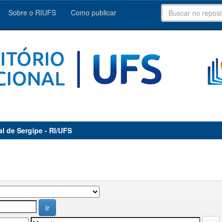
Sobre o RIUFS
Como publicar
al de Sergipe - RI/UFS