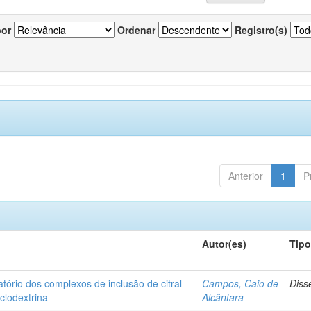
por
Ordenar
Registro(s)
Anterior
1
P
Autor(es)
Tip
matório dos complexos de inclusão de citral
Campos, Caio de
Diss
iclodextrina
Alcântara