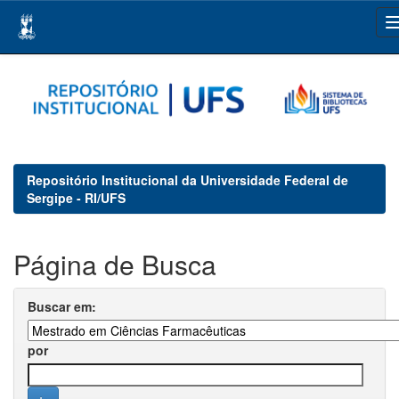
Skip
navigation
Repositório Institucional da Universidade Federal de
Sergipe - RI/UFS
Página de Busca
Buscar em:
por