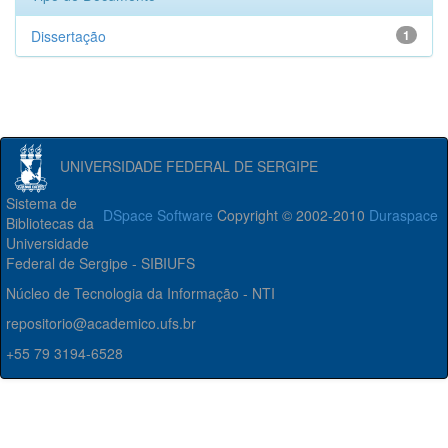
Dissertação
1
UNIVERSIDADE FEDERAL DE SERGIPE
Sistema de
DSpace Software
Copyright © 2002-2010
Duraspace
Bibliotecas da
Universidade
Federal de Sergipe - SIBIUFS
Núcleo de Tecnologia da Informação - NTI
repositorio@academico.ufs.br
+55 79 3194-6528