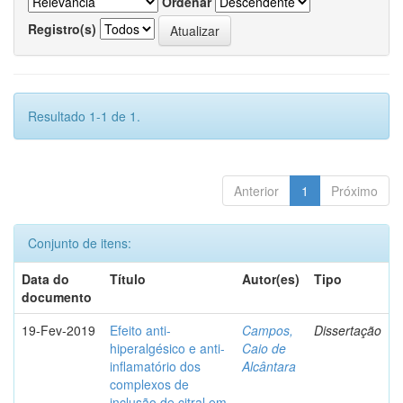
Ordenar
Registro(s)
Resultado 1-1 de 1.
Anterior
1
Próximo
Conjunto de itens:
Data do
Título
Autor(es)
Tipo
documento
19-Fev-2019
Efeito anti-
Campos,
Dissertação
hiperalgésico e anti-
Caio de
inflamatório dos
Alcântara
complexos de
inclusão de citral em