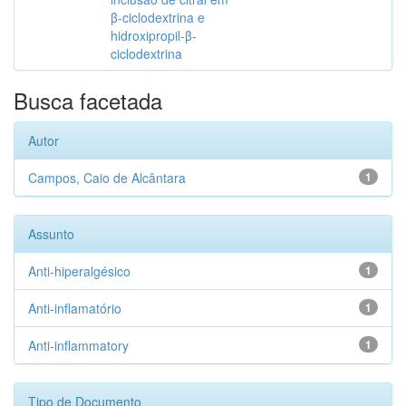
β-ciclodextrina e
hidroxipropil-β-
ciclodextrina
Busca facetada
Autor
Campos, Caio de Alcântara
1
Assunto
Anti-hiperalgésico
1
Anti-inflamatório
1
Anti-inflammatory
1
Tipo de Documento