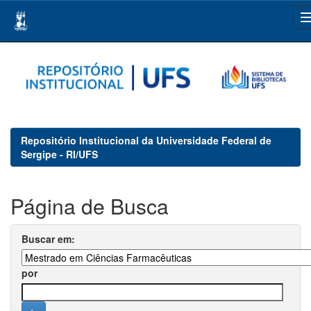
Skip
navigation
Repositório Institucional da Universidade Federal de
Sergipe - RI/UFS
Página de Busca
Buscar em:
por