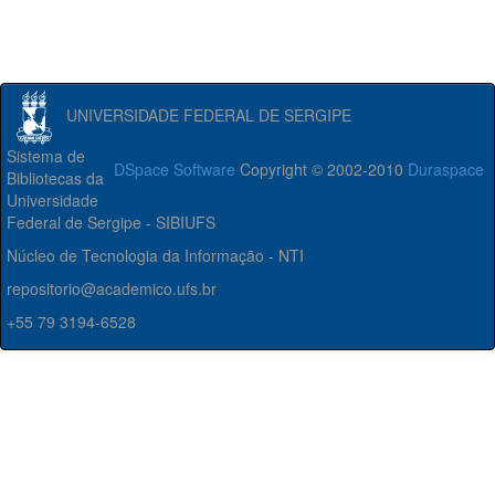
UNIVERSIDADE FEDERAL DE SERGIPE
Sistema de
DSpace Software
Copyright © 2002-2010
Duraspace
Bibliotecas da
Universidade
Federal de Sergipe - SIBIUFS
Núcleo de Tecnologia da Informação - NTI
repositorio@academico.ufs.br
+55 79 3194-6528