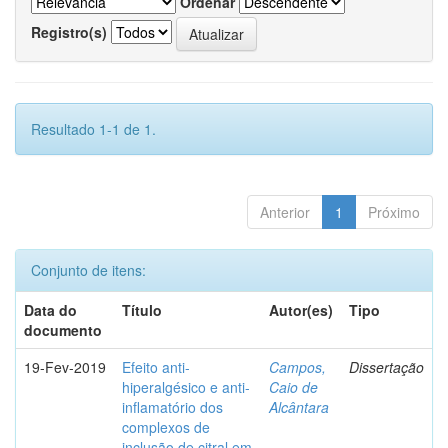
Ordenar
Registro(s)
Resultado 1-1 de 1.
Anterior
1
Próximo
Conjunto de itens:
Data do
Título
Autor(es)
Tipo
documento
19-Fev-2019
Efeito anti-
Campos,
Dissertação
hiperalgésico e anti-
Caio de
inflamatório dos
Alcântara
complexos de
inclusão de citral em