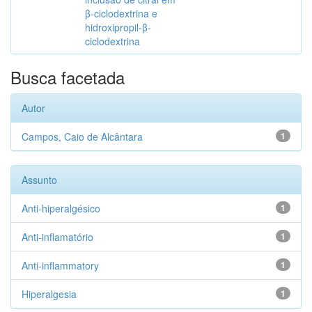
β-ciclodextrina e
hidroxipropil-β-
ciclodextrina
Busca facetada
Autor
Campos, Caio de Alcântara
1
Assunto
Anti-hiperalgésico
1
Anti-inflamatório
1
Anti-inflammatory
1
Hiperalgesia
1