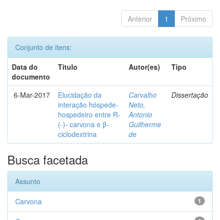
Anterior
1
Próximo
Conjunto de itens:
Data do
Título
Autor(es)
Tipo
documento
6-Mar-2017
Elucidação da
Carvalho
Dissertação
interação hóspede-
Neto,
hospedeiro entre R-
Antonio
(-)- carvona e β-
Guilherme
ciclodextrina
de
Busca facetada
Assunto
Carvona
1