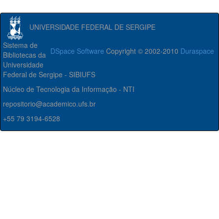
UNIVERSIDADE FEDERAL DE SERGIPE
Sistema de
DSpace Software
Copyright © 2002-2010
Duraspace
Bibliotecas da
Universidade
Federal de Sergipe - SIBIUFS
Núcleo de Tecnologia da Informação - NTI
repositorio@academico.ufs.br
+55 79 3194-6528