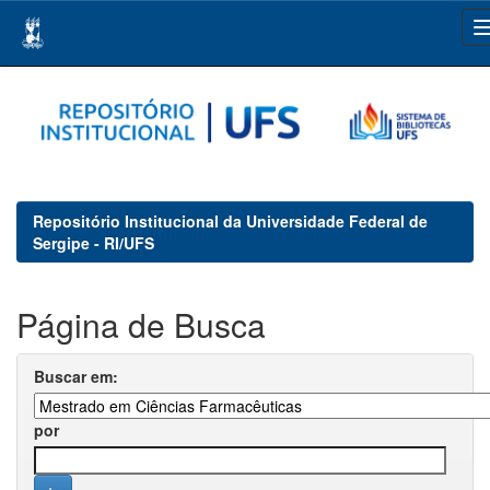
Skip
navigation
Repositório Institucional da Universidade Federal de
Sergipe - RI/UFS
Página de Busca
Buscar em:
por