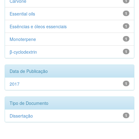
Carvone
1
Essential oils
1
Essências e óleos essenciais
1
Monoterpene
1
β-cyclodextrin
1
Data de Publicação
2017
1
Tipo de Documento
Dissertação
1