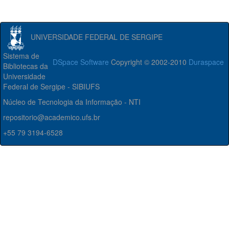
UNIVERSIDADE FEDERAL DE SERGIPE
Sistema de
DSpace Software
Copyright © 2002-2010
Duraspace
Bibliotecas da
Universidade
Federal de Sergipe - SIBIUFS
Núcleo de Tecnologia da Informação - NTI
repositorio@academico.ufs.br
+55 79 3194-6528