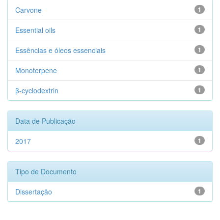
Carvone
1
Essential oils
1
Essências e óleos essenciais
1
Monoterpene
1
β-cyclodextrin
1
Data de Publicação
2017
1
Tipo de Documento
Dissertação
1