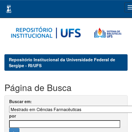
Skip
navigation
Repositório Institucional da Universidade Federal de
Sergipe - RI/UFS
Página de Busca
Buscar em:
por