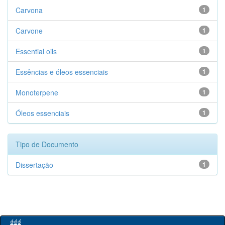
Carvona
1
Carvone
1
Essential oils
1
Essências e óleos essenciais
1
Monoterpene
1
Óleos essenciais
1
Tipo de Documento
Dissertação
1