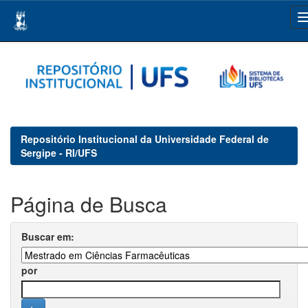
Skip
navigation
Repositório Institucional da Universidade Federal de
Sergipe - RI/UFS
Página de Busca
Buscar em:
por