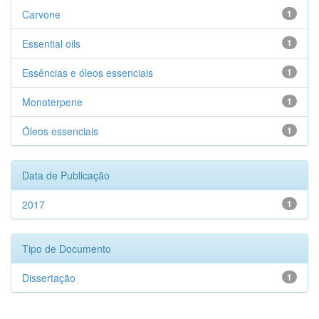
Carvone
1
Essential oils
1
Essências e óleos essenciais
1
Monoterpene
1
Óleos essenciais
1
Data de Publicação
2017
1
Tipo de Documento
Dissertação
1