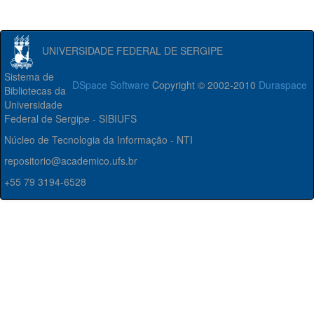
UNIVERSIDADE FEDERAL DE SERGIPE
Sistema de
DSpace Software
Copyright © 2002-2010
Duraspace
Bibliotecas da
Universidade
Federal de Sergipe - SIBIUFS
Núcleo de Tecnologia da Informação - NTI
repositorio@academico.ufs.br
+55 79 3194-6528