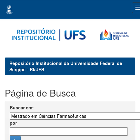
Skip
navigation
Repositório Institucional da Universidade Federal de
Sergipe - RI/UFS
Página de Busca
Buscar em:
por