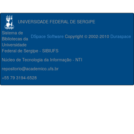
UNIVERSIDADE FEDERAL DE SERGIPE
Sistema de
DSpace Software
Copyright © 2002-2010
Duraspace
Bibliotecas da
Universidade
Federal de Sergipe - SIBIUFS
Núcleo de Tecnologia da Informação - NTI
repositorio@academico.ufs.br
+55 79 3194-6528