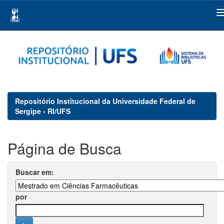
Skip
navigation
Repositório Institucional da Universidade Federal de
Sergipe - RI/UFS
Página de Busca
Buscar em:
por