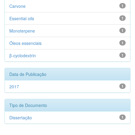
Carvone
1
Essential oils
1
Monoterpene
1
Óleos essenciais
1
β-cyclodextrin
1
Data de Publicação
2017
1
Tipo de Documento
Dissertação
1