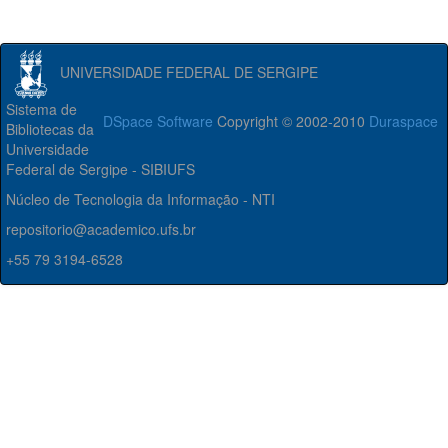
UNIVERSIDADE FEDERAL DE SERGIPE
Sistema de
DSpace Software
Copyright © 2002-2010
Duraspace
Bibliotecas da
Universidade
Federal de Sergipe - SIBIUFS
Núcleo de Tecnologia da Informação - NTI
repositorio@academico.ufs.br
+55 79 3194-6528