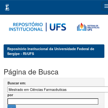
Skip
navigation
Repositório Institucional da Universidade Federal de
Sergipe - RI/UFS
Página de Busca
Buscar em:
por