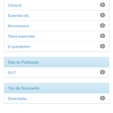
Carvona
1
Essential oils
1
Monoterpene
1
Óleos essenciais
1
β-cyclodextrin
1
Data de Publicação
2017
1
Tipo de Documento
Dissertação
1