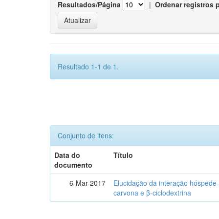
Resultados/Página
|
Ordenar registros 
Resultado 1-1 de 1.
Conjunto de itens:
Data do
Título
documento
6-Mar-2017
Elucidação da interação hóspede-
carvona e β-ciclodextrina