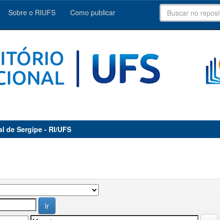
Sobre o RIUFS
Como publicar
al de Sergipe - RI/UFS