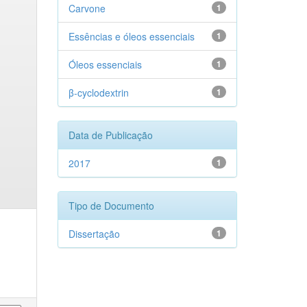
Carvone
1
Essências e óleos essenciais
1
Óleos essenciais
1
β-cyclodextrin
1
Data de Publicação
2017
1
Tipo de Documento
Dissertação
1