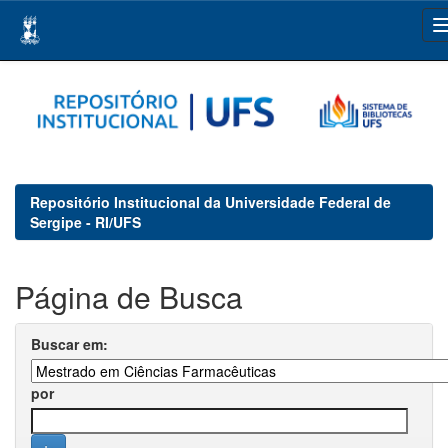
Skip
navigation
Repositório Institucional da Universidade Federal de
Sergipe - RI/UFS
Página de Busca
Buscar em:
por