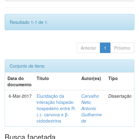
Resultado 1-1 de 1.
Anterior
1
Próximo
Conjunto de itens:
Data do
Título
Autor(es)
Tipo
documento
6-Mar-2017
Elucidação da
Carvalho
Dissertação
interação hóspede-
Neto,
hospedeiro entre R-
Antonio
(-)- carvona e β-
Guilherme
ciclodextrina
de
Busca facetada