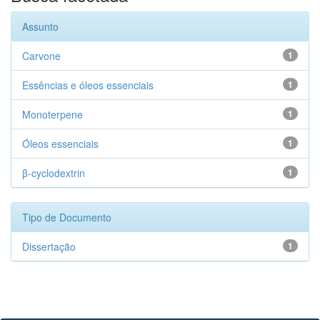
Assunto
Carvone
1
Essências e óleos essenciais
1
Monoterpene
1
Óleos essenciais
1
β-cyclodextrin
1
Tipo de Documento
Dissertação
1