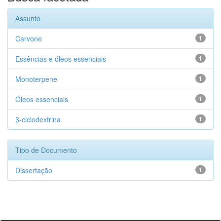
Assunto
Carvone
1
Essências e óleos essenciais
1
Monoterpene
1
Óleos essenciais
1
β-ciclodextrina
1
Tipo de Documento
Dissertação
1