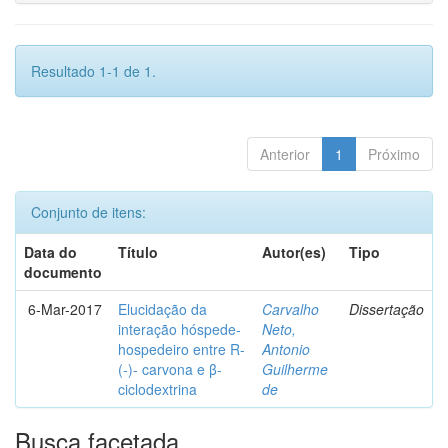
Resultado 1-1 de 1.
Anterior
1
Próximo
Conjunto de itens:
Data do
Título
Autor(es)
Tipo
documento
6-Mar-2017
Elucidação da
Carvalho
Dissertação
interação hóspede-
Neto,
hospedeiro entre R-
Antonio
(-)- carvona e β-
Guilherme
ciclodextrina
de
Busca facetada