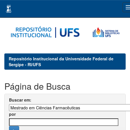
Skip
navigation
Repositório Institucional da Universidade Federal de
Sergipe - RI/UFS
Página de Busca
Buscar em:
por