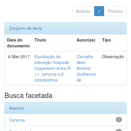
Anterior
1
Próximo
Conjunto de itens:
Data do
Título
Autor(es)
Tipo
documento
6-Mar-2017
Elucidação da
Carvalho
Dissertação
interação hóspede-
Neto,
hospedeiro entre R-
Antonio
(-)- carvona e β-
Guilherme
ciclodextrina
de
Busca facetada
Assunto
Carvona
1