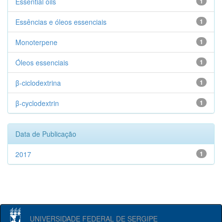
Essential oils
1
Essências e óleos essenciais
1
Monoterpene
1
Óleos essenciais
1
β-ciclodextrina
1
β-cyclodextrin
1
Data de Publicação
2017
1
UNIVERSIDADE FEDERAL DE SERGIPE