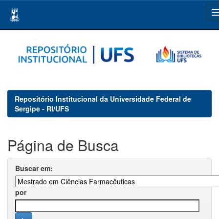
Skip
navigation
Repositório Institucional da Universidade Federal de
Sergipe - RI/UFS
Página de Busca
Buscar em:
por