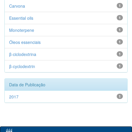
Carvona
1
Essential oils
1
Monoterpene
1
Óleos essenciais
1
β-ciclodextrina
1
β-cyclodextrin
1
Data de Publicação
2017
1