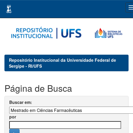
Skip
navigation
Repositório Institucional da Universidade Federal de
Sergipe - RI/UFS
Página de Busca
Buscar em:
por