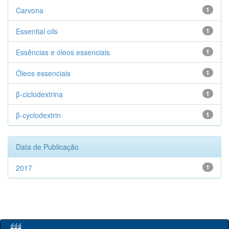
Carvona
1
Essential oils
1
Essências e óleos essenciais
1
Óleos essenciais
1
β-ciclodextrina
1
β-cyclodextrin
1
Data de Publicação
2017
1