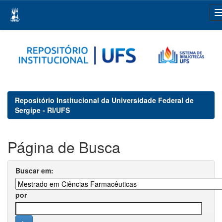
Skip
navigation
Repositório Institucional da Universidade Federal de
Sergipe - RI/UFS
Página de Busca
Buscar em:
por