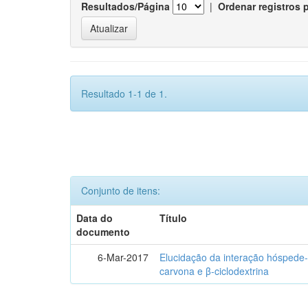
Resultados/Página
|
Ordenar registros 
Resultado 1-1 de 1.
Conjunto de itens:
Data do
Título
documento
6-Mar-2017
Elucidação da interação hóspede-
carvona e β-ciclodextrina