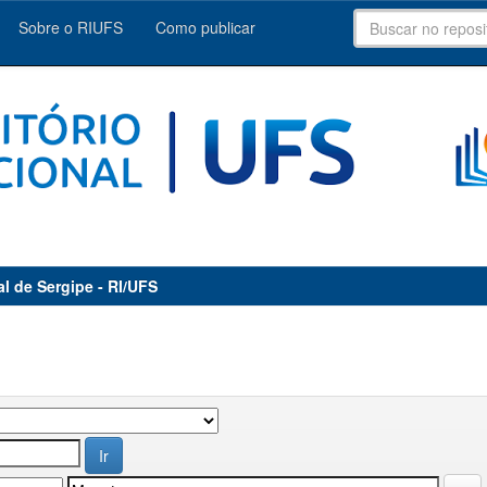
Sobre o RIUFS
Como publicar
al de Sergipe - RI/UFS