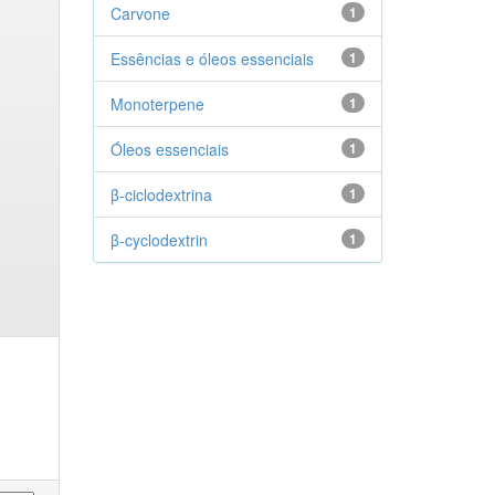
Carvone
1
Essências e óleos essenciais
1
Monoterpene
1
Óleos essenciais
1
β-ciclodextrina
1
β-cyclodextrin
1