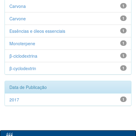
Carvona
1
Carvone
1
Essências e óleos essenciais
1
Monoterpene
1
β-ciclodextrina
1
β-cyclodextrin
1
Data de Publicação
2017
1