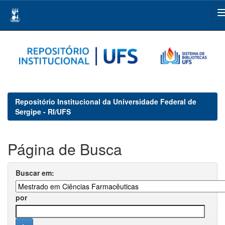
Skip
navigation
Repositório Institucional da Universidade Federal de
Sergipe - RI/UFS
Página de Busca
Buscar em:
por