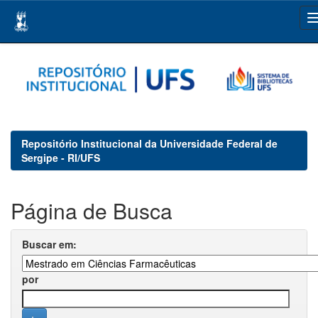
Skip
navigation
Repositório Institucional da Universidade Federal de
Sergipe - RI/UFS
Página de Busca
Buscar em:
por