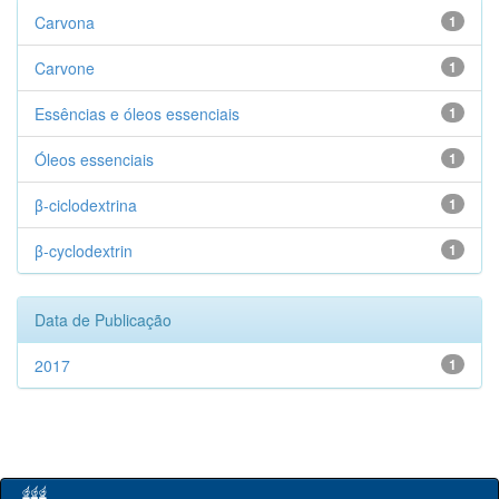
Carvona
1
Carvone
1
Essências e óleos essenciais
1
Óleos essenciais
1
β-ciclodextrina
1
β-cyclodextrin
1
Data de Publicação
2017
1