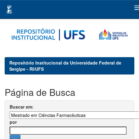
Skip
navigation
Repositório Institucional da Universidade Federal de
Sergipe - RI/UFS
Página de Busca
Buscar em:
por