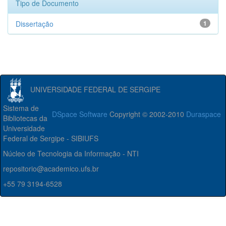
Tipo de Documento
Dissertação
1
UNIVERSIDADE FEDERAL DE SERGIPE
Sistema de
DSpace Software
Copyright © 2002-2010
Duraspace
Bibliotecas da
Universidade
Federal de Sergipe - SIBIUFS
Núcleo de Tecnologia da Informação - NTI
repositorio@academico.ufs.br
+55 79 3194-6528