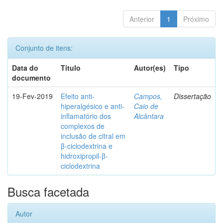
Anterior
1
Próximo
Conjunto de itens:
Data do
Título
Autor(es)
Tipo
documento
19-Fev-2019
Efeito anti-
Campos,
Dissertação
hiperalgésico e anti-
Caio de
inflamatório dos
Alcântara
complexos de
inclusão de citral em
β-ciclodextrina e
hidroxipropil-β-
ciclodextrina
Busca facetada
Autor