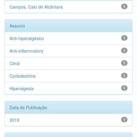
Campos, Caio de Alcântara
1
Assunto
Anti-hiperalgésico
1
Anti-inflammatory
1
Citral
1
Cyclodextrins
1
Hiperalgesia
1
Data de Publicação
2019
1