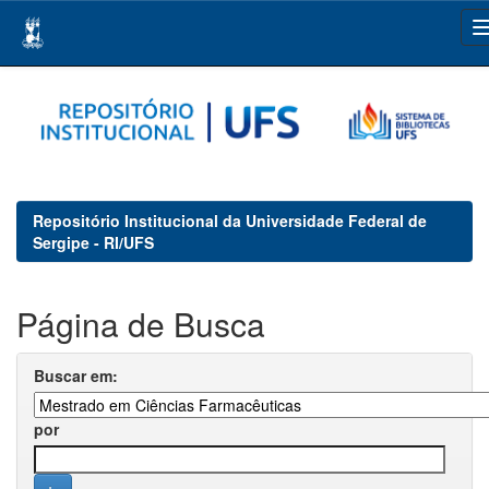
Skip
navigation
Repositório Institucional da Universidade Federal de
Sergipe - RI/UFS
Página de Busca
Buscar em:
por