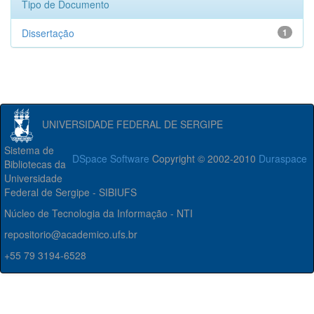
Tipo de Documento
Dissertação
1
UNIVERSIDADE FEDERAL DE SERGIPE
Sistema de
DSpace Software
Copyright © 2002-2010
Duraspace
Bibliotecas da
Universidade
Federal de Sergipe - SIBIUFS
Núcleo de Tecnologia da Informação - NTI
repositorio@academico.ufs.br
+55 79 3194-6528