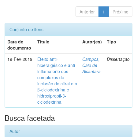
Anterior
1
Próximo
Conjunto de itens:
Data do
Título
Autor(es)
Tipo
documento
19-Fev-2019
Efeito anti-
Campos,
Dissertação
hiperalgésico e anti-
Caio de
inflamatório dos
Alcântara
complexos de
inclusão de citral em
β-ciclodextrina e
hidroxipropil-β-
ciclodextrina
Busca facetada
Autor