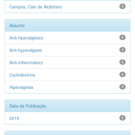
Campos, Caio de Alcântara
1
Assunto
Anti-hiperalgésico
1
Anti-hyperalgesic
1
Anti-inflammatory
1
Cyclodextrins
1
Hiperalgesia
1
Data de Publicação
2019
1