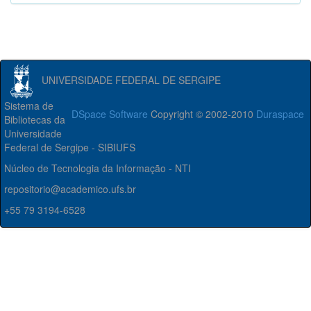
UNIVERSIDADE FEDERAL DE SERGIPE
Sistema de
DSpace Software
Copyright © 2002-2010
Duraspace
Bibliotecas da
Universidade
Federal de Sergipe - SIBIUFS
Núcleo de Tecnologia da Informação - NTI
repositorio@academico.ufs.br
+55 79 3194-6528