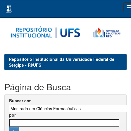
Skip
navigation
Repositório Institucional da Universidade Federal de
Sergipe - RI/UFS
Página de Busca
Buscar em:
por