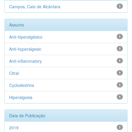
Campos, Caio de Alcântara
1
Assunto
Anti-hiperalgésico
1
Anti-hyperalgesic
1
Anti-inflammatory
1
Citral
1
Cyclodextrins
1
Hiperalgesia
1
Data de Publicação
2019
1