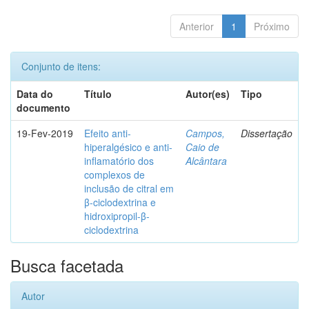
Anterior
1
Próximo
Conjunto de itens:
Data do
Título
Autor(es)
Tipo
documento
19-Fev-2019
Efeito anti-
Campos,
Dissertação
hiperalgésico e anti-
Caio de
inflamatório dos
Alcântara
complexos de
inclusão de citral em
β-ciclodextrina e
hidroxipropil-β-
ciclodextrina
Busca facetada
Autor