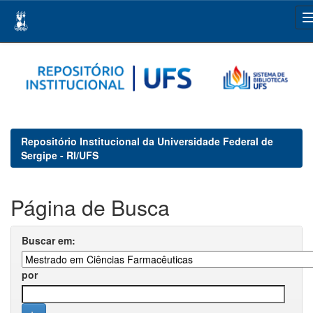
Skip
navigation
Repositório Institucional da Universidade Federal de
Sergipe - RI/UFS
Página de Busca
Buscar em:
por