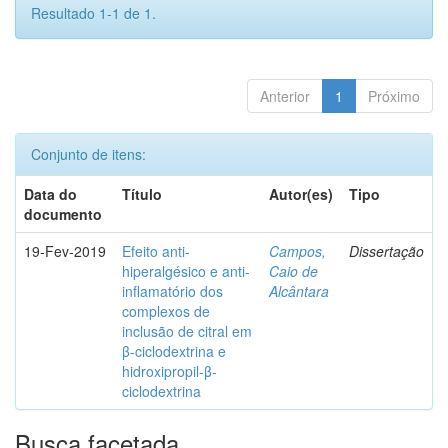
Resultado 1-1 de 1.
Anterior
1
Próximo
Conjunto de itens:
Data do
Título
Autor(es)
Tipo
documento
19-Fev-2019
Efeito anti-
Campos,
Dissertação
hiperalgésico e anti-
Caio de
inflamatório dos
Alcântara
complexos de
inclusão de citral em
β-ciclodextrina e
hidroxipropil-β-
ciclodextrina
Busca facetada