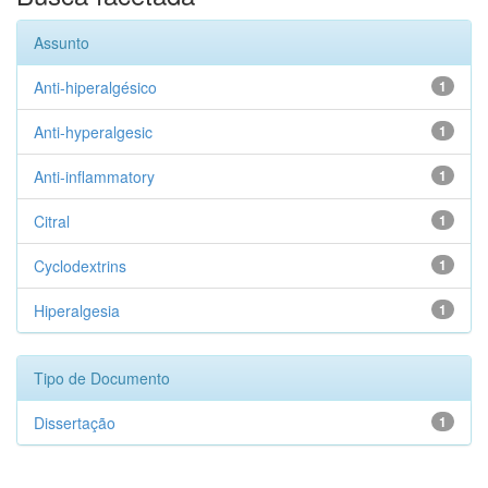
Assunto
Anti-hiperalgésico
1
Anti-hyperalgesic
1
Anti-inflammatory
1
Citral
1
Cyclodextrins
1
Hiperalgesia
1
Tipo de Documento
Dissertação
1