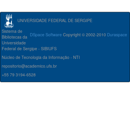
UNIVERSIDADE FEDERAL DE SERGIPE
Sistema de
DSpace Software
Copyright © 2002-2010
Duraspace
Bibliotecas da
Universidade
Federal de Sergipe - SIBIUFS
Núcleo de Tecnologia da Informação - NTI
repositorio@academico.ufs.br
+55 79 3194-6528