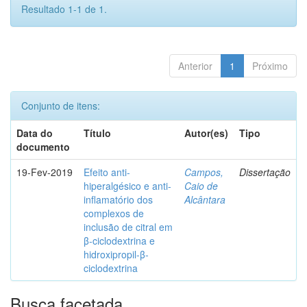
Resultado 1-1 de 1.
Anterior
1
Próximo
Conjunto de itens:
Data do
Título
Autor(es)
Tipo
documento
19-Fev-2019
Efeito anti-
Campos,
Dissertação
hiperalgésico e anti-
Caio de
inflamatório dos
Alcântara
complexos de
inclusão de citral em
β-ciclodextrina e
hidroxipropil-β-
ciclodextrina
Busca facetada