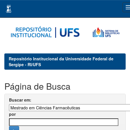
Skip
navigation
Repositório Institucional da Universidade Federal de
Sergipe - RI/UFS
Página de Busca
Buscar em:
por