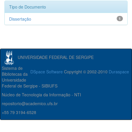
Tipo de Documento
Dissertação
1
UNIVERSIDADE FEDERAL DE SERGIPE
Sistema de
DSpace Software
Copyright © 2002-2010
Duraspace
Bibliotecas da
Universidade
Federal de Sergipe - SIBIUFS
Núcleo de Tecnologia da Informação - NTI
repositorio@academico.ufs.br
+55 79 3194-6528