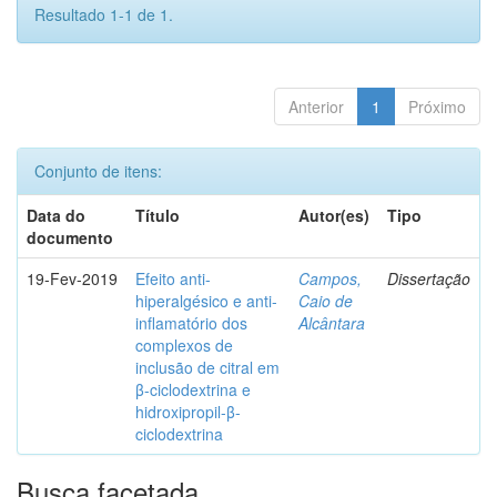
Resultado 1-1 de 1.
Anterior
1
Próximo
Conjunto de itens:
Data do
Título
Autor(es)
Tipo
documento
19-Fev-2019
Efeito anti-
Campos,
Dissertação
hiperalgésico e anti-
Caio de
inflamatório dos
Alcântara
complexos de
inclusão de citral em
β-ciclodextrina e
hidroxipropil-β-
ciclodextrina
Busca facetada