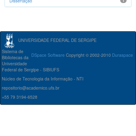
Dissertação
1
UNIVERSIDADE FEDERAL DE SERGIPE
Sistema de
DSpace Software
Copyright © 2002-2010
Duraspace
Bibliotecas da
Universidade
Federal de Sergipe - SIBIUFS
Núcleo de Tecnologia da Informação - NTI
repositorio@academico.ufs.br
+55 79 3194-6528