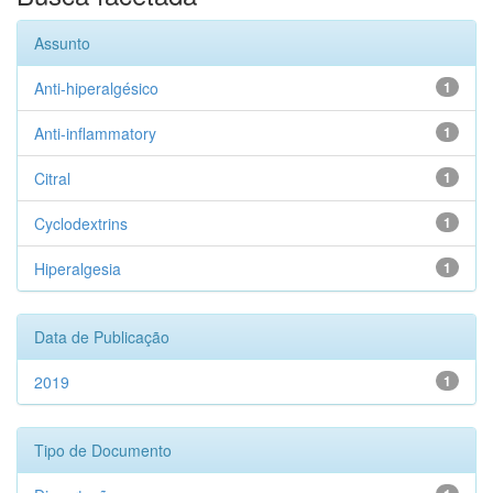
Assunto
Anti-hiperalgésico
1
Anti-inflammatory
1
Citral
1
Cyclodextrins
1
Hiperalgesia
1
Data de Publicação
2019
1
Tipo de Documento