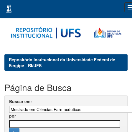
Skip
navigation
Repositório Institucional da Universidade Federal de
Sergipe - RI/UFS
Página de Busca
Buscar em:
por