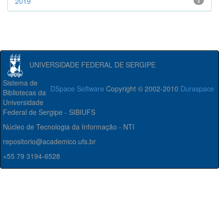
2019
1
UNIVERSIDADE FEDERAL DE SERGIPE
Sistema de
DSpace Software
Copyright © 2002-2010
Duraspace
Bibliotecas da
Universidade
Federal de Sergipe - SIBIUFS
Núcleo de Tecnologia da Informação - NTI
repositorio@academico.ufs.br
+55 79 3194-6528