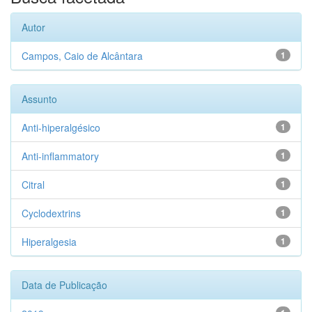
Autor
Campos, Caio de Alcântara
1
Assunto
Anti-hiperalgésico
1
Anti-inflammatory
1
Citral
1
Cyclodextrins
1
Hiperalgesia
1
Data de Publicação