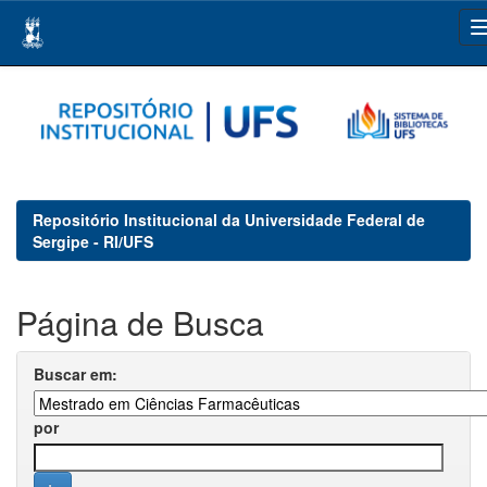
Skip
navigation
Repositório Institucional da Universidade Federal de
Sergipe - RI/UFS
Página de Busca
Buscar em:
por