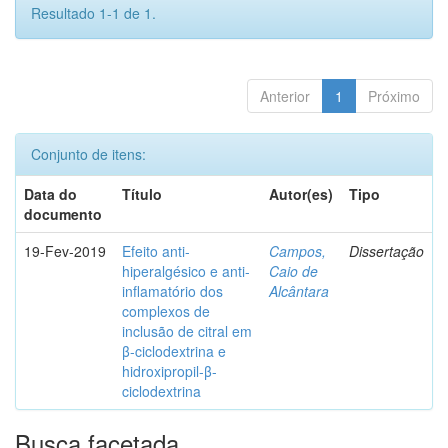
Resultado 1-1 de 1.
Anterior
1
Próximo
Conjunto de itens:
Data do
Título
Autor(es)
Tipo
documento
19-Fev-2019
Efeito anti-
Campos,
Dissertação
hiperalgésico e anti-
Caio de
inflamatório dos
Alcântara
complexos de
inclusão de citral em
β-ciclodextrina e
hidroxipropil-β-
ciclodextrina
Busca facetada