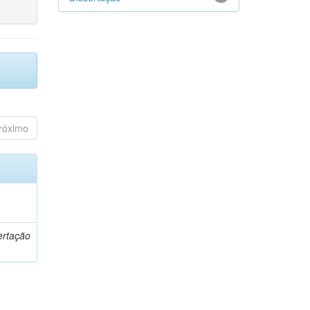
róximo
o
ertação