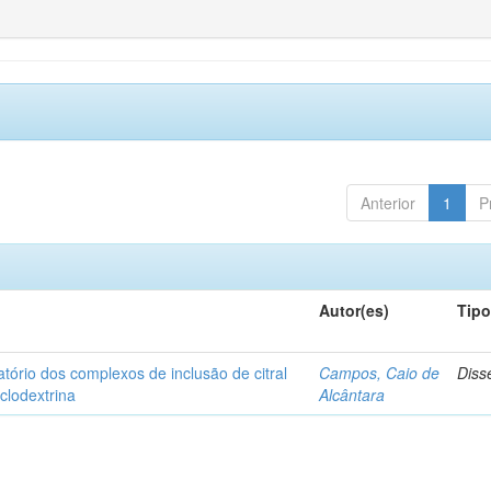
Anterior
1
P
Autor(es)
Tip
matório dos complexos de inclusão de citral
Campos, Caio de
Diss
iclodextrina
Alcântara