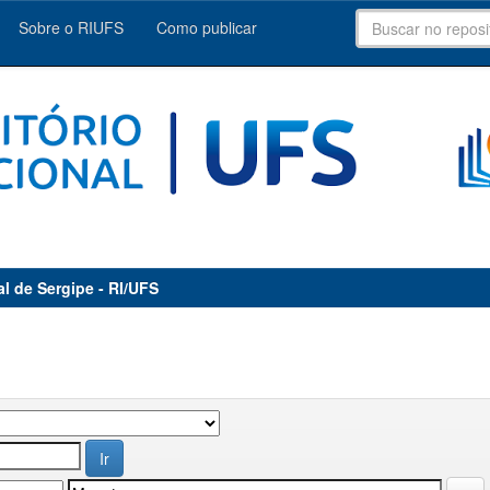
Sobre o RIUFS
Como publicar
al de Sergipe - RI/UFS