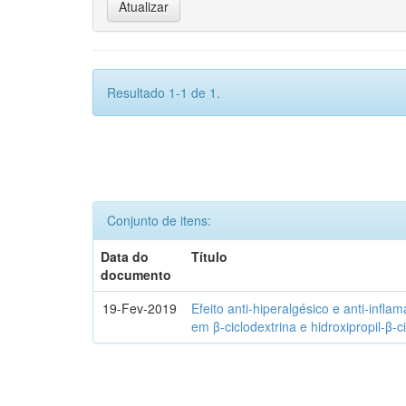
Resultado 1-1 de 1.
Conjunto de itens:
Data do
Título
documento
19-Fev-2019
Efeito anti-hiperalgésico e anti-infla
em β-ciclodextrina e hidroxipropil-β-c