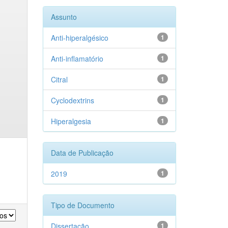
Assunto
Anti-hiperalgésico
1
Anti-inflamatório
1
Citral
1
Cyclodextrins
1
Hiperalgesia
1
Data de Publicação
2019
1
Tipo de Documento
Dissertação
1