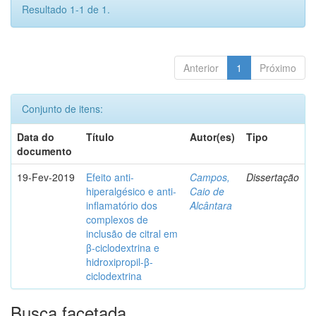
Resultado 1-1 de 1.
Anterior
1
Próximo
Conjunto de itens:
Data do
Título
Autor(es)
Tipo
documento
19-Fev-2019
Efeito anti-
Campos,
Dissertação
hiperalgésico e anti-
Caio de
inflamatório dos
Alcântara
complexos de
inclusão de citral em
β-ciclodextrina e
hidroxipropil-β-
ciclodextrina
Busca facetada