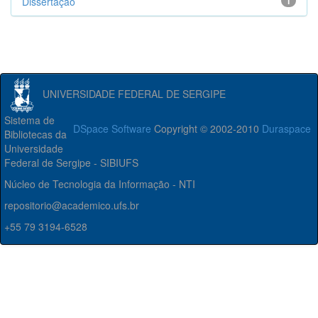
Dissertação
1
UNIVERSIDADE FEDERAL DE SERGIPE
Sistema de
DSpace Software
Copyright © 2002-2010
Duraspace
Bibliotecas da
Universidade
Federal de Sergipe - SIBIUFS
Núcleo de Tecnologia da Informação - NTI
repositorio@academico.ufs.br
+55 79 3194-6528