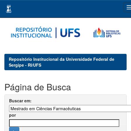
Skip
navigation
Repositório Institucional da Universidade Federal de
Sergipe - RI/UFS
Página de Busca
Buscar em:
por