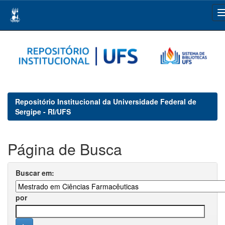
Skip
navigation
Repositório Institucional da Universidade Federal de
Sergipe - RI/UFS
Página de Busca
Buscar em:
por