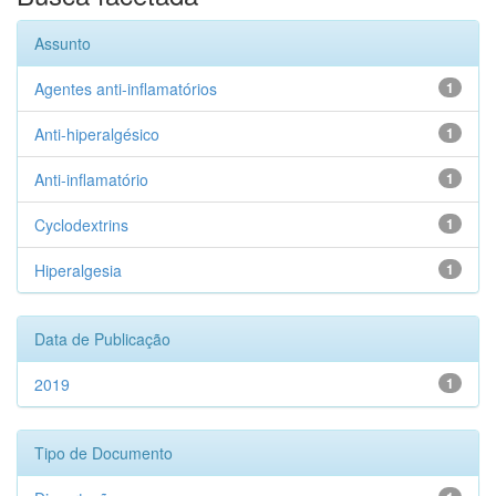
Assunto
Agentes anti-inflamatórios
1
Anti-hiperalgésico
1
Anti-inflamatório
1
Cyclodextrins
1
Hiperalgesia
1
Data de Publicação
2019
1
Tipo de Documento