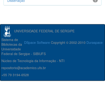
Dissertação
1
UNIVERSIDADE FEDERAL DE SERGIPE
Sistema de
DSpace Software
Copyright © 2002-2010
Duraspace
Bibliotecas da
Universidade
Federal de Sergipe - SIBIUFS
Núcleo de Tecnologia da Informação - NTI
repositorio@academico.ufs.br
+55 79 3194-6528