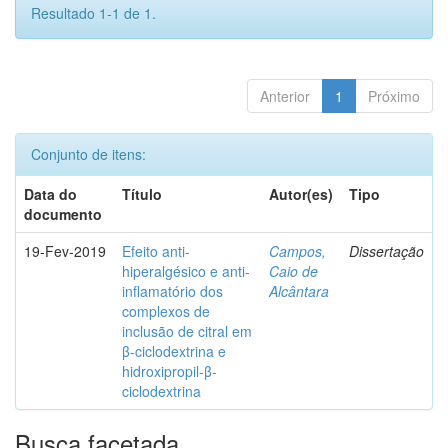
Resultado 1-1 de 1.
Anterior
1
Próximo
Conjunto de itens:
Data do
Título
Autor(es)
Tipo
documento
19-Fev-2019
Efeito anti-
Campos,
Dissertação
hiperalgésico e anti-
Caio de
inflamatório dos
Alcântara
complexos de
inclusão de citral em
β-ciclodextrina e
hidroxipropil-β-
ciclodextrina
Busca facetada