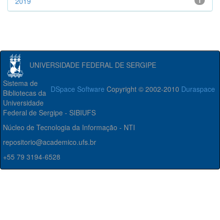
2019
1
UNIVERSIDADE FEDERAL DE SERGIPE
Sistema de
DSpace Software
Copyright © 2002-2010
Duraspace
Bibliotecas da
Universidade
Federal de Sergipe - SIBIUFS
Núcleo de Tecnologia da Informação - NTI
repositorio@academico.ufs.br
+55 79 3194-6528