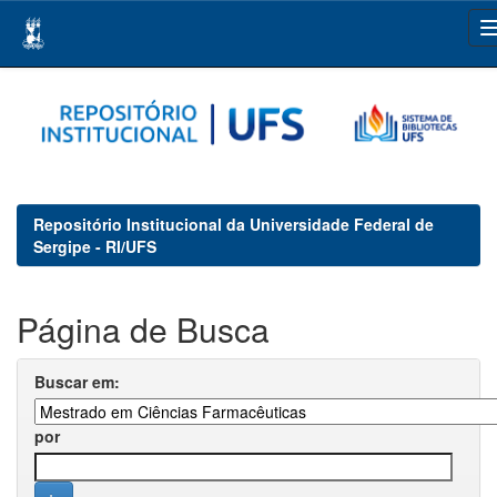
Skip
navigation
Repositório Institucional da Universidade Federal de
Sergipe - RI/UFS
Página de Busca
Buscar em:
por