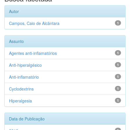
Autor
Campos, Caio de Alcântara
1
Assunto
Agentes anti-inflamatórios
1
Anti-hiperalgésico
1
Anti-inflamatório
1
Cyclodextrins
1
Hiperalgesia
1
Data de Publicação