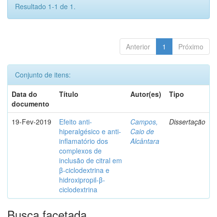
Resultado 1-1 de 1.
Anterior
1
Próximo
Conjunto de itens:
Data do
Título
Autor(es)
Tipo
documento
19-Fev-2019
Efeito anti-
Campos,
Dissertação
hiperalgésico e anti-
Caio de
inflamatório dos
Alcântara
complexos de
inclusão de citral em
β-ciclodextrina e
hidroxipropil-β-
ciclodextrina
Busca facetada