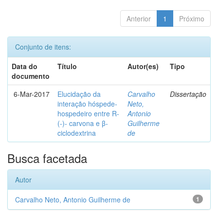
Anterior
1
Próximo
Conjunto de itens:
Data do
Título
Autor(es)
Tipo
documento
6-Mar-2017
Elucidação da
Carvalho
Dissertação
interação hóspede-
Neto,
hospedeiro entre R-
Antonio
(-)- carvona e β-
Guilherme
ciclodextrina
de
Busca facetada
Autor
Carvalho Neto, Antonio Guilherme de
1