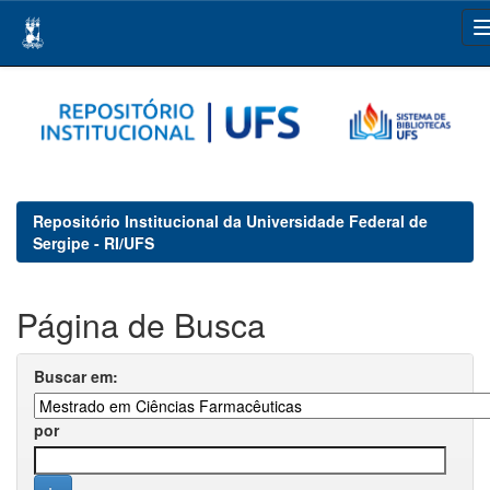
Skip
navigation
Repositório Institucional da Universidade Federal de
Sergipe - RI/UFS
Página de Busca
Buscar em:
por