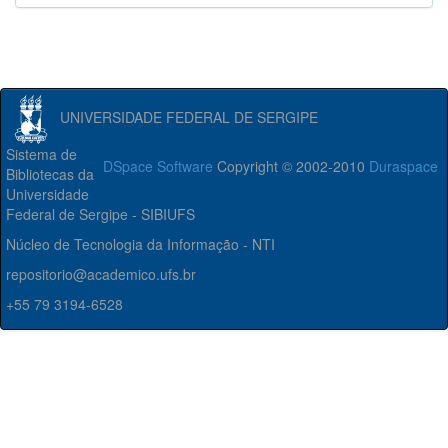
UNIVERSIDADE FEDERAL DE SERGIPE
Sistema de
DSpace Software
Copyright © 2002-2010
Duraspace
Bibliotecas da
Universidade
Federal de Sergipe - SIBIUFS
Núcleo de Tecnologia da Informação - NTI
repositorio@academico.ufs.br
+55 79 3194-6528