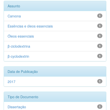
Assunto
Carvona
1
Essências e óleos essenciais
1
Óleos essenciais
1
β-ciclodextrina
1
β-cyclodextrin
1
Data de Publicação
2017
1
Tipo de Documento
Dissertação
1