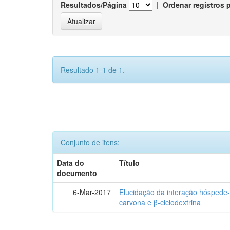
Resultados/Página
|
Ordenar registros 
Resultado 1-1 de 1.
Conjunto de itens:
Data do
Título
documento
6-Mar-2017
Elucidação da interação hóspede-
carvona e β-ciclodextrina