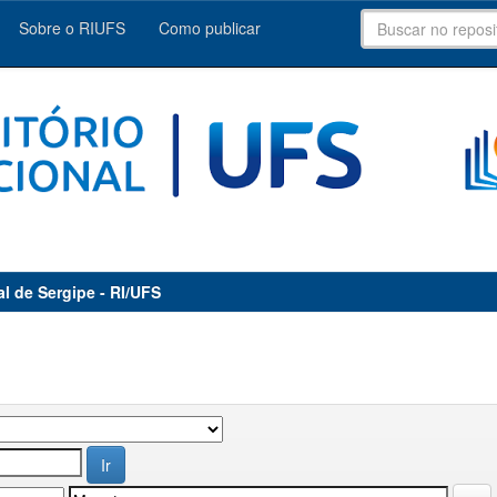
Sobre o RIUFS
Como publicar
al de Sergipe - RI/UFS