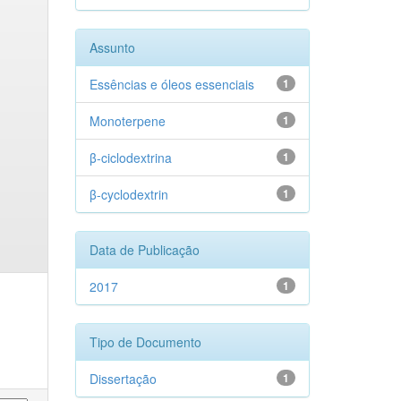
Assunto
Essências e óleos essenciais
1
Monoterpene
1
β-ciclodextrina
1
β-cyclodextrin
1
Data de Publicação
2017
1
Tipo de Documento
Dissertação
1