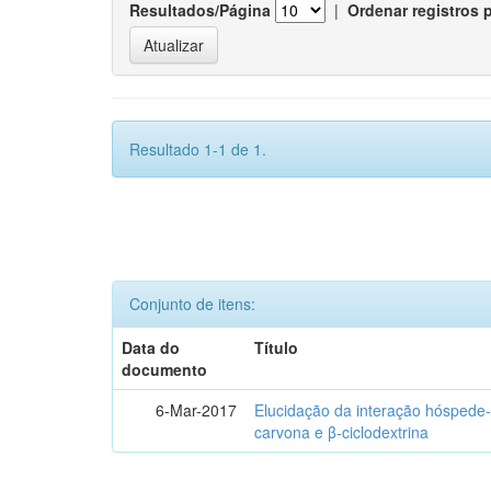
Resultados/Página
|
Ordenar registros 
Resultado 1-1 de 1.
Conjunto de itens:
Data do
Título
documento
6-Mar-2017
Elucidação da interação hóspede-
carvona e β-ciclodextrina