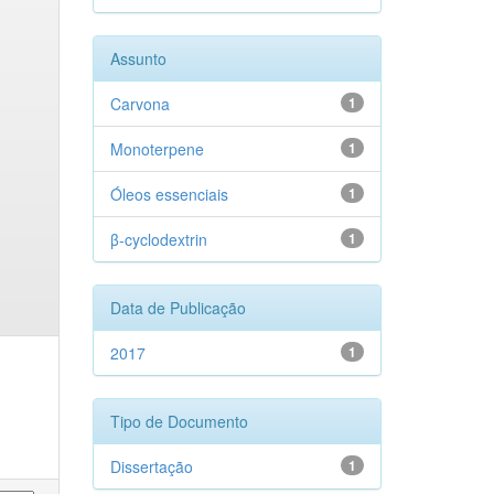
Assunto
Carvona
1
Monoterpene
1
Óleos essenciais
1
β-cyclodextrin
1
Data de Publicação
2017
1
Tipo de Documento
Dissertação
1