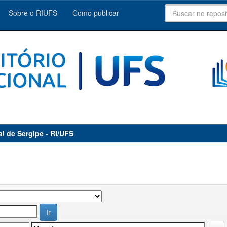
Sobre o RIUFS
Como publicar
al de Sergipe - RI/UFS