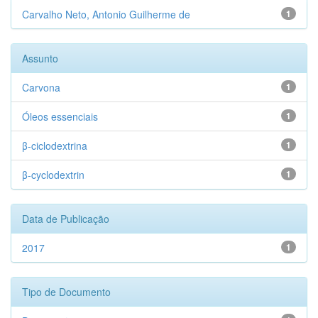
Carvalho Neto, Antonio Guilherme de
1
Assunto
Carvona
1
Óleos essenciais
1
β-ciclodextrina
1
β-cyclodextrin
1
Data de Publicação
2017
1
Tipo de Documento