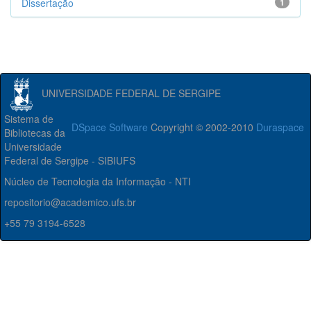
Dissertação
1
UNIVERSIDADE FEDERAL DE SERGIPE
Sistema de
DSpace Software
Copyright © 2002-2010
Duraspace
Bibliotecas da
Universidade
Federal de Sergipe - SIBIUFS
Núcleo de Tecnologia da Informação - NTI
repositorio@academico.ufs.br
+55 79 3194-6528