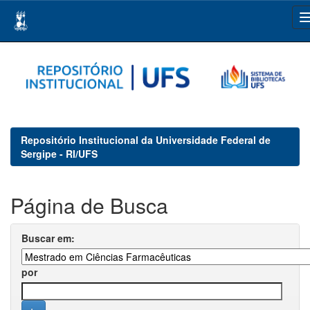
Skip
navigation
Repositório Institucional da Universidade Federal de
Sergipe - RI/UFS
Página de Busca
Buscar em:
por