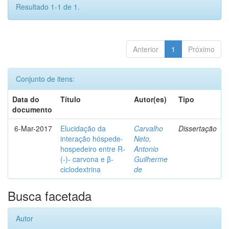
Resultado 1-1 de 1.
Anterior
1
Próximo
Conjunto de itens:
Data do
Título
Autor(es)
Tipo
documento
6-Mar-2017
Elucidação da
Carvalho
Dissertação
interação hóspede-
Neto,
hospedeiro entre R-
Antonio
(-)- carvona e β-
Guilherme
ciclodextrina
de
Busca facetada
Autor