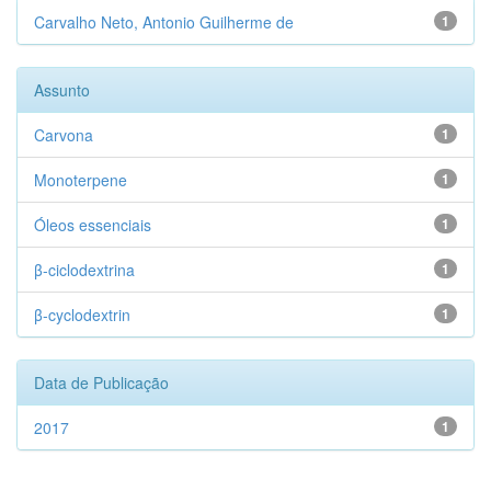
Carvalho Neto, Antonio Guilherme de
1
Assunto
Carvona
1
Monoterpene
1
Óleos essenciais
1
β-ciclodextrina
1
β-cyclodextrin
1
Data de Publicação
2017
1