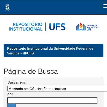
Skip
navigation
Repositório Institucional da Universidade Federal de
Sergipe - RI/UFS
Página de Busca
Buscar em:
por