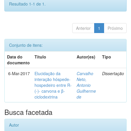
Resultado 1-1 de 1.
Anterior
1
Próximo
Conjunto de itens:
Data do
Título
Autor(es)
Tipo
documento
6-Mar-2017
Elucidação da
Carvalho
Dissertação
interação hóspede-
Neto,
hospedeiro entre R-
Antonio
(-)- carvona e β-
Guilherme
ciclodextrina
de
Busca facetada
Autor