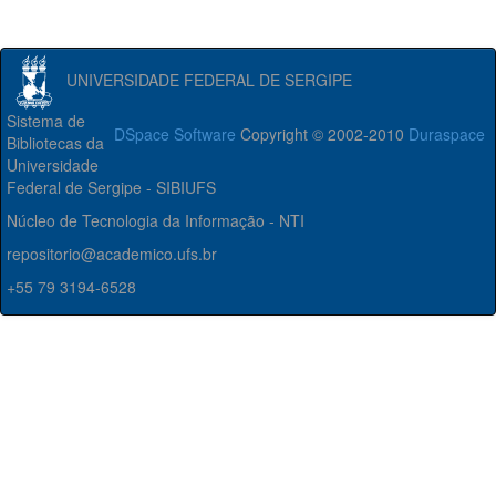
UNIVERSIDADE FEDERAL DE SERGIPE
Sistema de
DSpace Software
Copyright © 2002-2010
Duraspace
Bibliotecas da
Universidade
Federal de Sergipe - SIBIUFS
Núcleo de Tecnologia da Informação - NTI
repositorio@academico.ufs.br
+55 79 3194-6528