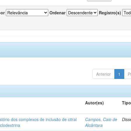
por
Ordenar
Registro(s)
Anterior
1
P
Autor(es)
Tip
matório dos complexos de inclusão de citral
Campos, Caio de
Diss
iclodextrina
Alcântara