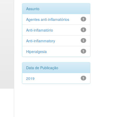
Assunto
Agentes anti-inflamatórios
1
Anti-inflamatório
1
Anti-inflammatory
1
Hiperalgesia
1
Data de Publicação
2019
1