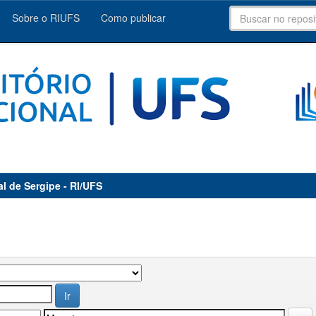
Sobre o RIUFS
Como publicar
al de Sergipe - RI/UFS