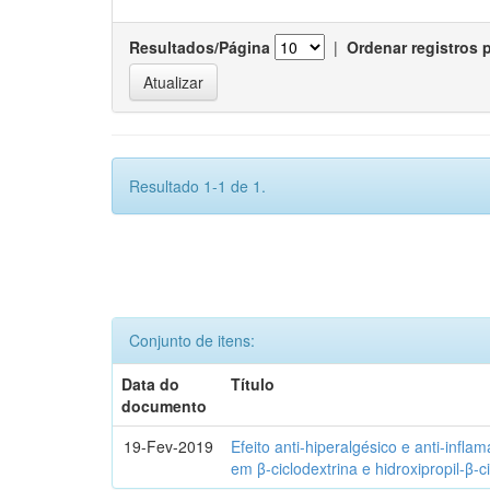
Resultados/Página
|
Ordenar registros 
Resultado 1-1 de 1.
Conjunto de itens:
Data do
Título
documento
19-Fev-2019
Efeito anti-hiperalgésico e anti-infla
em β-ciclodextrina e hidroxipropil-β-c