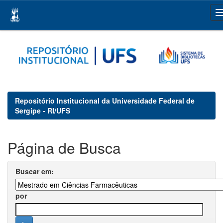
Skip
navigation
Repositório Institucional da Universidade Federal de
Sergipe - RI/UFS
Página de Busca
Buscar em:
por