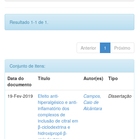
Resultado 1-1 de 1.
Anterior
1
Próximo
Conjunto de itens:
Data do
Título
Autor(es)
Tipo
documento
19-Fev-2019
Efeito anti-
Campos,
Dissertação
hiperalgésico e anti-
Caio de
inflamatório dos
Alcântara
complexos de
inclusão de citral em
β-ciclodextrina e
hidroxipropil-β-