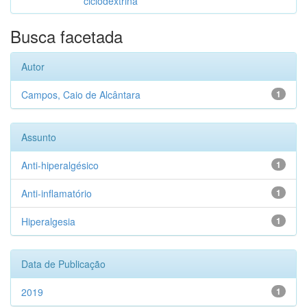
ciclodextrina
Busca facetada
Autor
Campos, Caio de Alcântara
1
Assunto
Anti-hiperalgésico
1
Anti-inflamatório
1
Hiperalgesia
1
Data de Publicação
2019
1