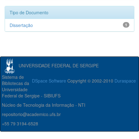
Tipo de Documento
Dissertação
1
UNIVERSIDADE FEDERAL DE SERGIPE
Sistema de
DSpace Software
Copyright © 2002-2010
Duraspace
Bibliotecas da
Universidade
Federal de Sergipe - SIBIUFS
Núcleo de Tecnologia da Informação - NTI
repositorio@academico.ufs.br
+55 79 3194-6528