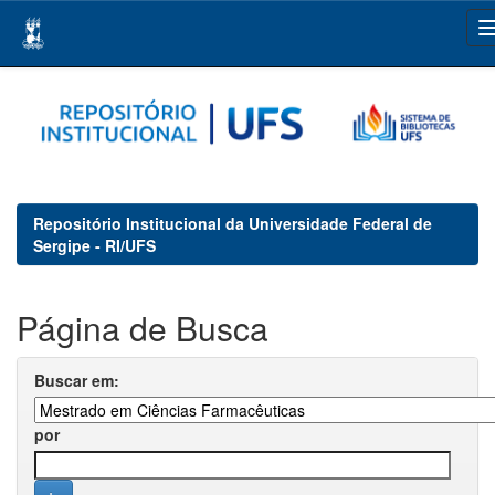
Skip
navigation
Repositório Institucional da Universidade Federal de
Sergipe - RI/UFS
Página de Busca
Buscar em:
por