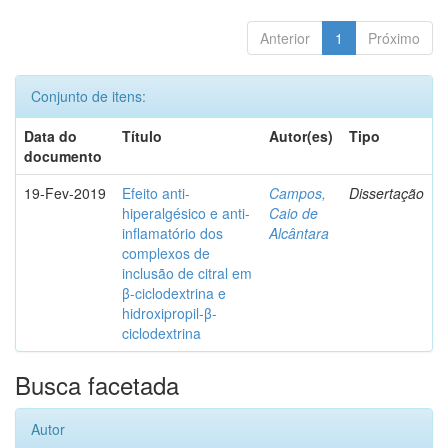
Anterior
1
Próximo
Conjunto de itens:
Data do
Título
Autor(es)
Tipo
documento
19-Fev-2019
Efeito anti-
Campos,
Dissertação
hiperalgésico e anti-
Caio de
inflamatório dos
Alcântara
complexos de
inclusão de citral em
β-ciclodextrina e
hidroxipropil-β-
ciclodextrina
Busca facetada
Autor