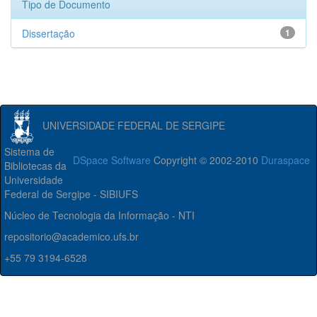
Tipo de Documento
Dissertação
1
UNIVERSIDADE FEDERAL DE SERGIPE
Sistema de
DSpace Software
Copyright © 2002-2010
Duraspace
Bibliotecas da
Universidade
Federal de Sergipe - SIBIUFS
Núcleo de Tecnologia da Informação - NTI
repositorio@academico.ufs.br
+55 79 3194-6528