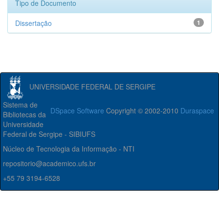
Tipo de Documento
Dissertação
1
UNIVERSIDADE FEDERAL DE SERGIPE
Sistema de
DSpace Software
Copyright © 2002-2010
Duraspace
Bibliotecas da
Universidade
Federal de Sergipe - SIBIUFS
Núcleo de Tecnologia da Informação - NTI
repositorio@academico.ufs.br
+55 79 3194-6528