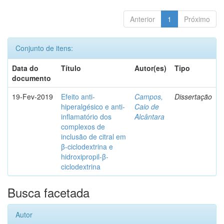
Anterior
1
Próximo
Conjunto de itens:
Data do
Título
Autor(es)
Tipo
documento
19-Fev-2019
Efeito anti-
Campos,
Dissertação
hiperalgésico e anti-
Caio de
inflamatório dos
Alcântara
complexos de
inclusão de citral em
β-ciclodextrina e
hidroxipropil-β-
ciclodextrina
Busca facetada
Autor