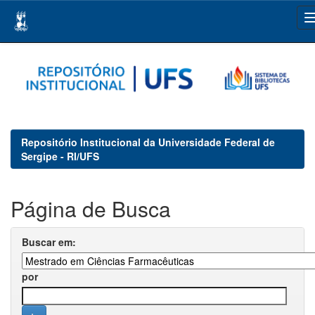
Skip
navigation
Repositório Institucional da Universidade Federal de
Sergipe - RI/UFS
Página de Busca
Buscar em:
por