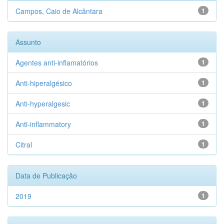
Campos, Caio de Alcântara
1
Assunto
Agentes anti-inflamatórios
1
Anti-hiperalgésico
1
Anti-hyperalgesic
1
Anti-inflammatory
1
Citral
1
Data de Publicação
2019
1