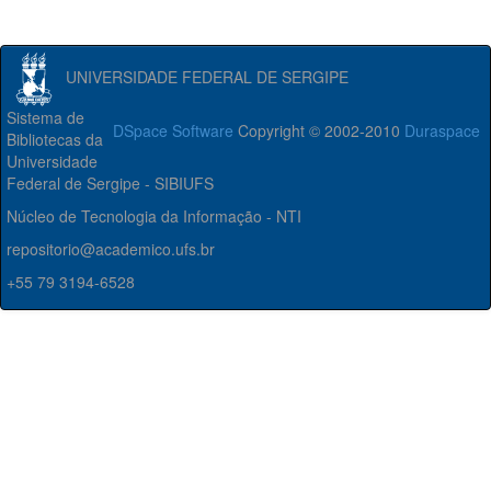
UNIVERSIDADE FEDERAL DE SERGIPE
Sistema de
DSpace Software
Copyright © 2002-2010
Duraspace
Bibliotecas da
Universidade
Federal de Sergipe - SIBIUFS
Núcleo de Tecnologia da Informação - NTI
repositorio@academico.ufs.br
+55 79 3194-6528