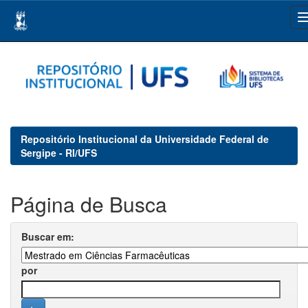
Skip
navigation
Repositório Institucional da Universidade Federal de
Sergipe - RI/UFS
Página de Busca
Buscar em:
por