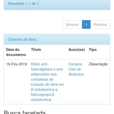
Resultado 1-1 de 1.
Anterior
1
Próximo
Conjunto de itens:
Data do
Título
Autor(es)
Tipo
documento
19-Fev-2019
Efeito anti-
Campos,
Dissertação
hiperalgésico e anti-
Caio de
inflamatório dos
Alcântara
complexos de
inclusão de citral em
β-ciclodextrina e
hidroxipropil-β-
ciclodextrina
Busca facetada