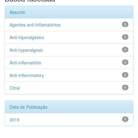
Assunto
Agentes anti-inflamatórios
1
Anti-hiperalgésico
1
Anti-hyperalgesic
1
Anti-inflamatório
1
Anti-inflammatory
1
Citral
1
Data de Publicação
2019
1