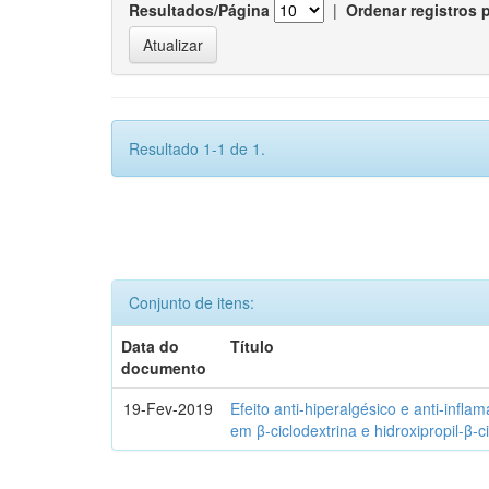
Resultados/Página
|
Ordenar registros 
Resultado 1-1 de 1.
Conjunto de itens:
Data do
Título
documento
19-Fev-2019
Efeito anti-hiperalgésico e anti-infla
em β-ciclodextrina e hidroxipropil-β-c