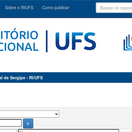
Sobre o RIUFS
Como publicar
al de Sergipe - RI/UFS