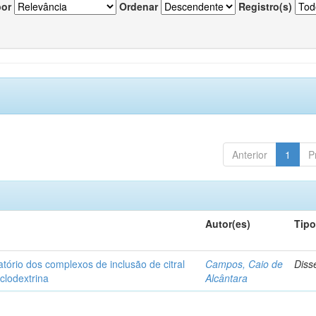
por
Ordenar
Registro(s)
Anterior
1
P
Autor(es)
Tip
matório dos complexos de inclusão de citral
Campos, Caio de
Diss
iclodextrina
Alcântara