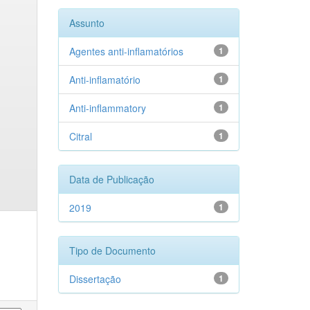
Assunto
Agentes anti-inflamatórios
1
Anti-inflamatório
1
Anti-inflammatory
1
Citral
1
Data de Publicação
2019
1
Tipo de Documento
Dissertação
1