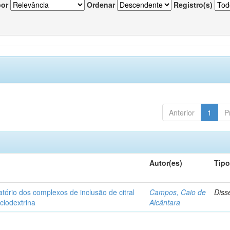
por
Ordenar
Registro(s)
Anterior
1
P
Autor(es)
Tip
matório dos complexos de inclusão de citral
Campos, Caio de
Diss
iclodextrina
Alcântara