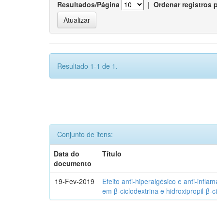
Resultados/Página
|
Ordenar registros 
Resultado 1-1 de 1.
Conjunto de itens:
Data do
Título
documento
19-Fev-2019
Efeito anti-hiperalgésico e anti-infla
em β-ciclodextrina e hidroxipropil-β-c