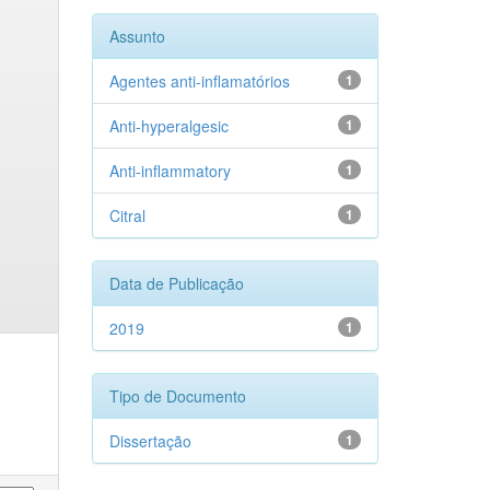
Assunto
Agentes anti-inflamatórios
1
Anti-hyperalgesic
1
Anti-inflammatory
1
Citral
1
Data de Publicação
2019
1
Tipo de Documento
Dissertação
1