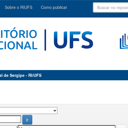
Sobre o RIUFS
Como publicar
al de Sergipe - RI/UFS