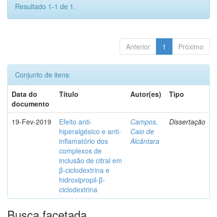
Resultado 1-1 de 1.
Anterior
1
Próximo
Conjunto de itens:
Data do
Título
Autor(es)
Tipo
documento
19-Fev-2019
Efeito anti-
Campos,
Dissertação
hiperalgésico e anti-
Caio de
inflamatório dos
Alcântara
complexos de
inclusão de citral em
β-ciclodextrina e
hidroxipropil-β-
ciclodextrina
Busca facetada