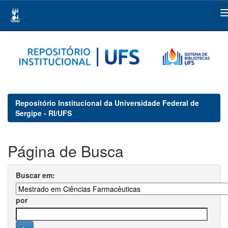
Skip
navigation
Repositório Institucional da Universidade Federal de
Sergipe - RI/UFS
Página de Busca
Buscar em:
por