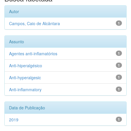
Autor
Campos, Caio de Alcântara
1
Assunto
Agentes anti-inflamatórios
1
Anti-hiperalgésico
1
Anti-hyperalgesic
1
Anti-inflammatory
1
Data de Publicação
2019
1