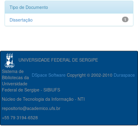
Tipo de Documento
Dissertação
1
UNIVERSIDADE FEDERAL DE SERGIPE
Sistema de
DSpace Software
Copyright © 2002-2010
Duraspace
Bibliotecas da
Universidade
Federal de Sergipe - SIBIUFS
Núcleo de Tecnologia da Informação - NTI
repositorio@academico.ufs.br
+55 79 3194-6528