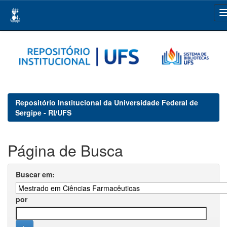
Skip
navigation
Repositório Institucional da Universidade Federal de
Sergipe - RI/UFS
Página de Busca
Buscar em:
por