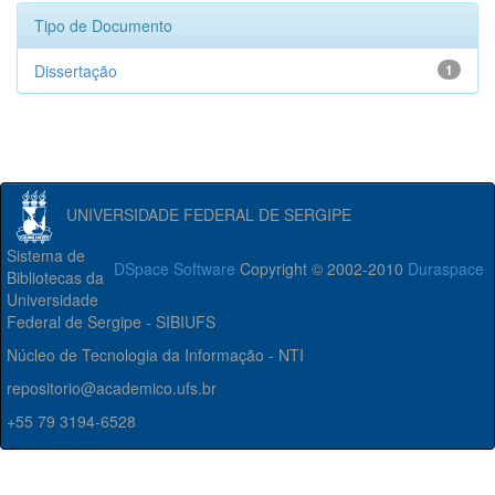
Tipo de Documento
Dissertação
1
UNIVERSIDADE FEDERAL DE SERGIPE
Sistema de
DSpace Software
Copyright © 2002-2010
Duraspace
Bibliotecas da
Universidade
Federal de Sergipe - SIBIUFS
Núcleo de Tecnologia da Informação - NTI
repositorio@academico.ufs.br
+55 79 3194-6528