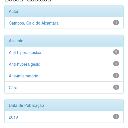
Autor
Campos, Caio de Alcântara
1
Assunto
Anti-hiperalgésico
1
Anti-hyperalgesic
1
Anti-inflamatório
1
Citral
1
Data de Publicação
2019
1