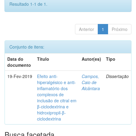
Resultado 1-1 de 1.
Anterior
1
Próximo
Conjunto de itens:
Data do
Título
Autor(es)
Tipo
documento
19-Fev-2019
Efeito anti-
Campos,
Dissertação
hiperalgésico e anti-
Caio de
inflamatório dos
Alcântara
complexos de
inclusão de citral em
β-ciclodextrina e
hidroxipropil-β-
ciclodextrina
Busca facetada