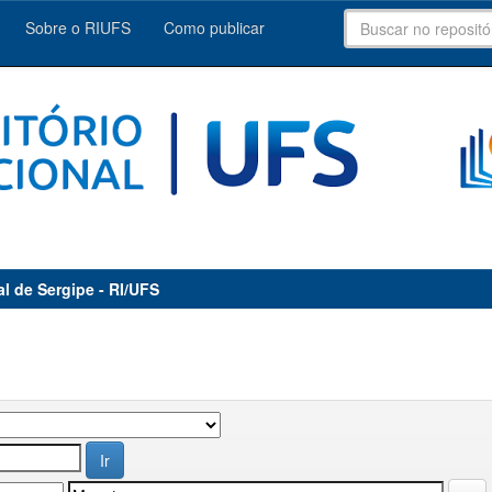
Sobre o RIUFS
Como publicar
al de Sergipe - RI/UFS