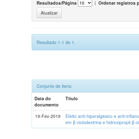
Resultados/Página
|
Ordenar registros 
Resultado 1-1 de 1.
Conjunto de itens:
Data do
Título
documento
19-Fev-2019
Efeito anti-hiperalgésico e anti-infla
em β-ciclodextrina e hidroxipropil-β-c