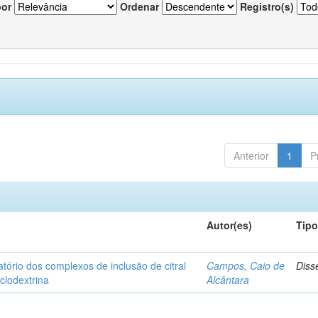
por
Ordenar
Registro(s)
Anterior
1
P
Autor(es)
Tip
matório dos complexos de inclusão de citral
Campos, Caio de
Diss
iclodextrina
Alcântara