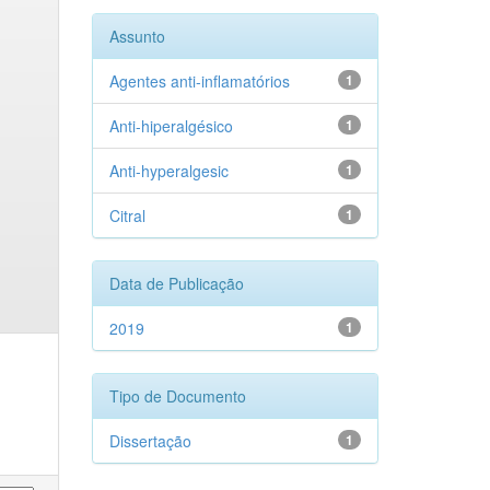
Assunto
Agentes anti-inflamatórios
1
Anti-hiperalgésico
1
Anti-hyperalgesic
1
Citral
1
Data de Publicação
2019
1
Tipo de Documento
Dissertação
1